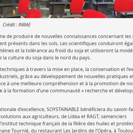
Crédit : INRAE
nne de produire de nouvelles connaissances concernant les 
nt présents dans les sols. Les scientifiques conduiront ég
éines et la tolérance au froid du soja et utiliseront la modé
la culture du soja dans le nord du pays.
echniques à travers la mise en place, la conservation et l’e
ndustriels, grâce au développement de nouvelles pratiques e
grâce à une meilleure compréhension et à la promotion de n
âce à la formation d’une communauté « recherche et dévelo
onale d’excellence, SOYSTAINABLE bénéficiera du savoir-fa
solutions aux agriculteurs, de Lidea et RAGT, semenciers
institut technique français de la filière des huiles et protéi
éphane Tournié, du restaurant Les Jardins de l’Opéra, à Toulou