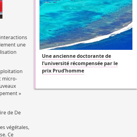
interactions
alement une
lisation
Une ancienne doctorante de
l’université récompensée par le
prix Prud’homme
xploitation
t micro-
ouveaux
ppement »
ire de De
nes végétales,
se. Ce