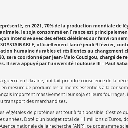
 représenté, en 2021, 70% de la production mondiale de l
 et animale, le soja consommé en France est principaleme
façon intensive avec des effets délétères sur l’environne
 SOYSTAINABLE, officiellement lancé jeudi 9 février, cont
ntation humaine durables et résilientes au changement c
2030, sera coordonné par Jean-Malo Couzigou, chargé de r
 Il sera appuyé par l’université Toulouse III – Paul Saba
la guerre en Ukraine, ont fait prendre conscience de la néce
re en mesure de produire les aliments essentiels à la conso
rançais importent massivement leur soja et leurs fourrages,
 au transport des marchandises.
végétales de protéines est tout à fait possible. C’est ce q
 années. Doté d’un budget total de 11 millions d’Euros, do
e l’Agence nationale de la recherche (ANR), ce programme scie