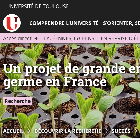
UNIVERSITÉ DE TOULOUSE
COMPRENDRE L'UNIVERSITÉ
S'ORIENTER, 
Accès direct
LYCÉENNES, LYCÉENS
EN REPRISE D'É
Un projet de grande e
germe en France
Recherche
ACCUEIL
DÉCOUVRIR LA RECHERCHE
SUCCÈS