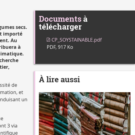
Documents
à
télécharger
égumes secs.
nt importé
CP_SOYSTAINABLE.pdf
ment. Au
ribuera à
PDF, 917 Ko
limatique.
echerche
tier,
À lire aussi
ssité de
mmation, et
 induisant un
ue
nt 3 via
ntifique