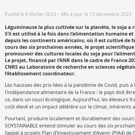
Publié le 6 février 2023
–
Mis à jour le 12 décembre 2023
Légumineuse la plus cultivée sur la planète, le soja a
S’il est utilisé à la fois dans l’alimentation humaine
depuis les continents américains, où il est cultivé de 
cours des six prochaines années, le projet scientifique
promouvoir des cultures locales du soja pour l’alime
Le projet, financé par l’ANR dans le cadre de France 
CNRS au Laboratoire de recherche en sciences végétales.
l’établissement coordinateur.
Les hausses des prix liées à la pandémie de Covid, puis à 
l’indépendance alimentaire de la France : le pays doit êt
ce, dans un souci écologique. Aujourd’hui, les éleveurs f
coût élevé et un impact délétère sur le climat, inhérents
Pourtant, produire localement et durablement des sources 
SOYSTAINABLE entend stimuler au cours des six prochaines
l’appel à projets Plan d’Investissement d’Avenir (PIA4) d