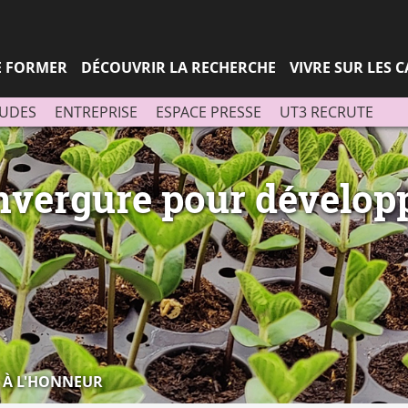
Aller
Navigation
Accès
Connexion
au
directs
contenu
SE FORMER
DÉCOUVRIR LA RECHERCHE
VIVRE SUR LES 
TUDES
ENTREPRISE
ESPACE PRESSE
UT3 RECRUTE
nvergure pour développ
À L'HONNEUR