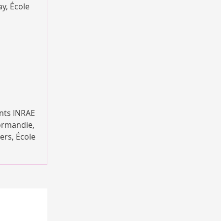
ay, École
ents INRAE
Normandie,
ers, École