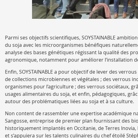
Parmi ses objectifs scientifiques, SOYSTAINABLE ambitio
du soja avec les microorganismes bénéfiques naturelleme
analyse des bases génétiques régissant la qualité des prot
agronomique, notamment pour améliorer l’installation de 
Enfin, SOYSTAINABLE a pour objectif de lever des verrous t
de collections microbiennes et végétales ; des verrous i
organismes pour l’agriculture ; des verrous sociétaux, 
usages alimentaires du soja, et enfin, pédagogiques, gr
autour des problématiques liées au soja et à sa culture.
Non content de rassembler une expertise académique nati
Sangosse, entreprise de premier plan fournissant des bio
historiquement implantés en Occitanie, de Terres Inovia, l’
et s’appuiera sur les talents culinaires du chef étoilé St