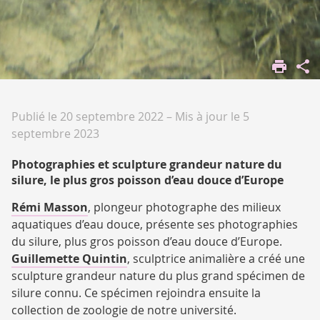
ACCUEIL
VIVRE
SUR LES
CAMPUS
Publié le 20 septembre 2022
–
Mis à jour le 5
CULTURE
septembre 2023
Photographies et sculpture grandeur nature du
silure, le plus gros poisson d’eau douce d’Europe
Rémi Masson
, plongeur photographe des milieux
aquatiques d’eau douce, présente ses photographies
du silure, plus gros poisson d’eau douce d’Europe.
Guillemette Quintin
, sculptrice animalière a créé une
sculpture grandeur nature du plus grand spécimen de
silure connu. Ce spécimen rejoindra ensuite la
collection de zoologie de notre université.