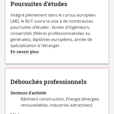
Poursuites d'études
Intégré pleinement dans le cursus européen
LMD, le BUT ouvre la voie à de nombreuses
poursuites d'études : écoles d'ingénieurs,
Universités (filières professionnalisées ou
générales), diplômes européens, année de
spécialisation à l'étranger.
à
En savoir plus
propos
de
la
Charge
Débouchés professionnels
de
travail
Secteurs d'activité
hebdomadaire
Bâtiment construction, Energie (énergies
renouvelables, industries extractives)