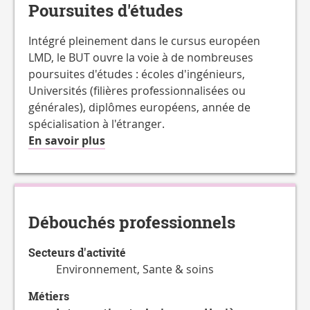
Poursuites d'études
Intégré pleinement dans le cursus européen
LMD, le BUT ouvre la voie à de nombreuses
poursuites d'études : écoles d'ingénieurs,
Universités (filières professionnalisées ou
générales), diplômes européens, année de
spécialisation à l'étranger.
à
En savoir plus
propos
de
la
Charge
Débouchés professionnels
de
travail
Secteurs d'activité
hebdomadaire
Environnement, Sante & soins
Métiers