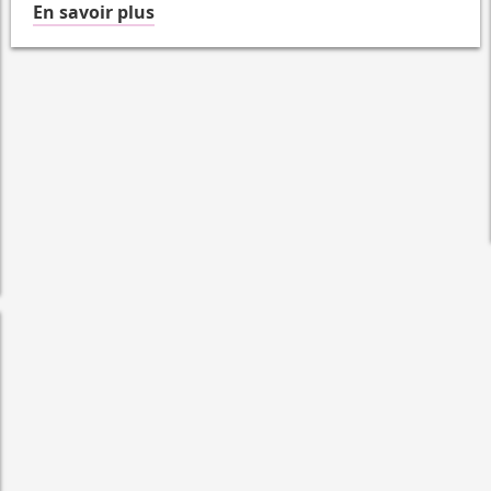
à
En savoir plus
propos
du
Accessible
en