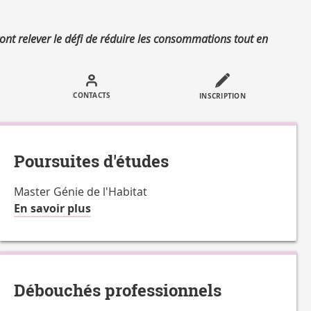
ront relever le défi de réduire les consommations tout en
Call
to
CONTACTS
INSCRIPTION
actions
Poursuites d'études
Master Génie de l'Habitat
à
En savoir plus
propos
de
la
Charge
Débouchés professionnels
de
travail