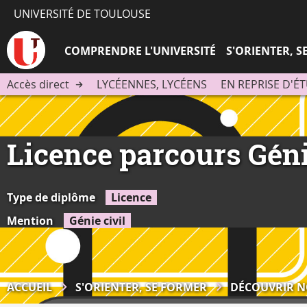
UNIVERSITÉ DE TOULOUSE
COMPRENDRE L'UNIVERSITÉ
S'ORIENTER, 
Accès direct
LYCÉENNES, LYCÉENS
EN REPRISE D'É
Licence parcours Génie
Type de diplôme
Licence
Mention
Génie civil
ACCUEIL
S'ORIENTER, SE FORMER
DÉCOUVRIR N