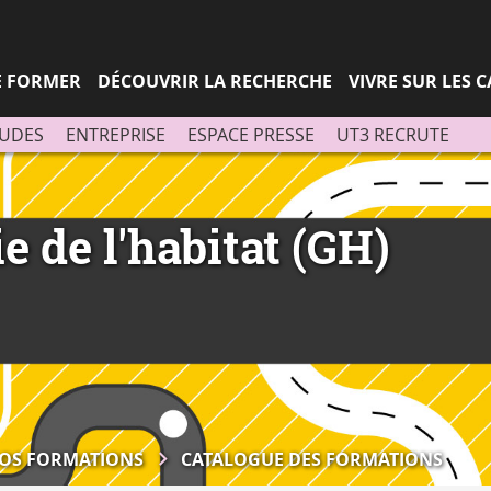
Aller
Navigation
Accès
Connexion
au
directs
contenu
SE FORMER
DÉCOUVRIR LA RECHERCHE
VIVRE SUR LES 
TUDES
ENTREPRISE
ESPACE PRESSE
UT3 RECRUTE
 de l'habitat (GH)
OS FORMATIONS
CATALOGUE DES FORMATIONS