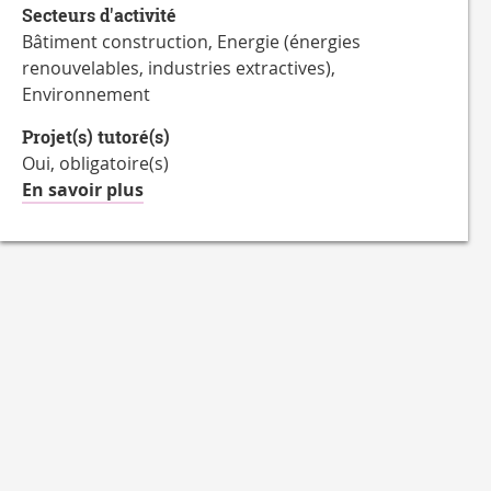
Secteurs d'activité
hebdomadaire
Bâtiment construction, Energie (énergies
renouvelables, industries extractives),
Environnement
Projet(s) tutoré(s)
Oui, obligatoire(s)
à
En savoir plus
propos
des
Projet(s)
tutoré(s)