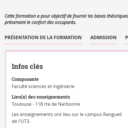
Résumé
Cette formation a pour objectif de fournir les bases théorique
préservant le confort des occupants.
Accéder
aux
PRÉSENTATION DE LA FORMATION
ADMISSION
sections
de
Détails
la
fiche
Infos clés
Composante
Faculté sciences et ingénierie
Lieu(x) des enseignements
Toulouse - 118 rte de Narbonne
Les enseignements ont lieu sur le campus Rangueil
de l'UT3.