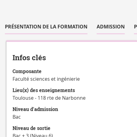
Accéder
aux
PRÉSENTATION DE LA FORMATION
ADMISSION
sections
de
Détails
la
fiche
Infos clés
Composante
Faculté sciences et ingénierie
Lieu(x) des enseignements
Toulouse - 118 rte de Narbonne
Niveau d'admission
Bac
Niveau de sortie
Bac + 3 (Niveau 6)