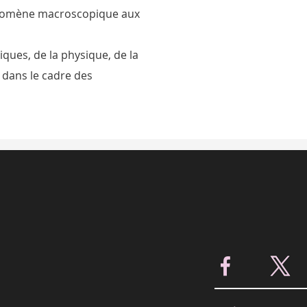
énomène macroscopique aux
iques, de la physique, de la
e dans le cadre des