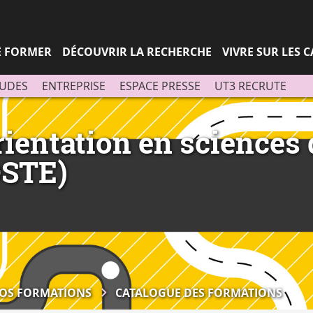
Aller
Navigation
Accès
Connexion
au
directs
contenu
SE FORMER
DÉCOUVRIR LA RECHERCHE
VIVRE SUR LES 
TUDES
ENTREPRISE
ESPACE PRESSE
UT3 RECRUTE
entation en sciences d
OSTE)
OS FORMATIONS
CATALOGUE DES FORMATIONS