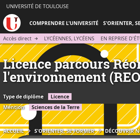
UNIVERSITÉ DE TOULOUSE
COMPRENDRE L'UNIVERSITÉ
S'ORIENTER, 
Accès direct
LYCÉENNES, LYCÉENS
EN REPRISE D'É
Licence parcours Réori
l'environnement (RE
Type de diplôme
Licence
Mention
Sciences de la Terre
ACCUEIL
S'ORIENTER, SE FORMER
DÉCOUVRIR N