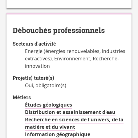
propos
de
la
Charge
Débouchés professionnels
de
travail
Secteurs d'activité
hebdomadaire
Energie (énergies renouvelables, industries
extractives), Environnement, Recherche-
innovation
Projet(s) tutoré(s)
Oui, obligatoire(s)
Métiers
Études géologiques
Distribution et assainissement d'eau
Recherche en sciences de l'univers, de la
matière et du vivant
Information géographique