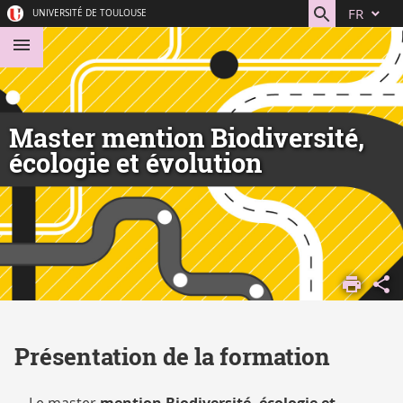
Aller
Navigation
Accès
Connexion
FR
UNIVERSITÉ DE TOULOUSE
au
directs
contenu
Master mention Biodiversité,
écologie et évolution
ACCUEIL
S'ORIENTER,
SE FORMER
DÉCOUVRIR
Présentation de la formation
NOS
FORMATIONS