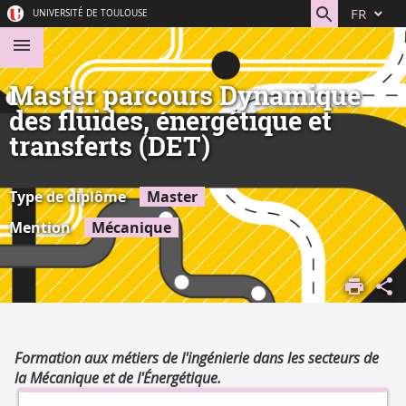
Aller
Navigation
Accès
Connexion
FR
UNIVERSITÉ DE TOULOUSE
au
directs
contenu
Master parcours Dynamique
des fluides, énergétique et
transferts (DET)
Type de diplôme
Master
Mention
Mécanique
ACCUEIL
S'ORIENTER,
SE FORMER
DÉCOUVRIR
Résumé
Formation aux métiers de l'ingénierie dans les secteurs de
NOS
la Mécanique et de l'Énergétique.
FORMATIONS
Détails