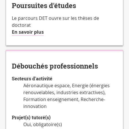
Poursuites d'études
Le parcours DET ouvre sur les thèses de
doctorat
à
En savoir plus
propos
de
la
Charge
Débouchés professionnels
de
travail
Secteurs d'activité
hebdomadaire
Aéronautique espace, Energie (énergies
renouvelables, industries extractives),
Formation enseignement, Recherche-
innovation
Projet(s) tutoré(s)
Oui, obligatoire(s)