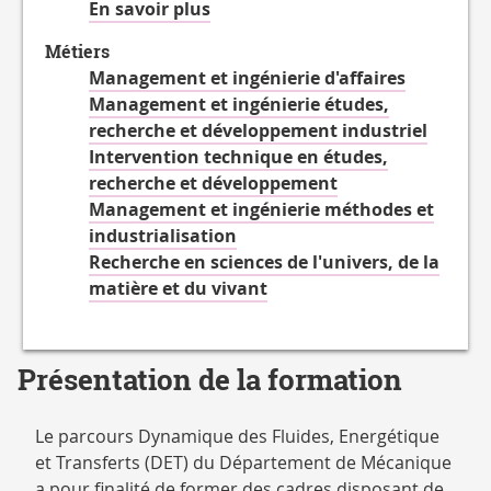
à
En savoir plus
propos
Métiers
des
Management et ingénierie d'affaires
Projet(s)
Management et ingénierie études,
tutoré(s)
recherche et développement industriel
Intervention technique en études,
recherche et développement
Management et ingénierie méthodes et
industrialisation
Recherche en sciences de l'univers, de la
matière et du vivant
Présentation de la formation
Le parcours Dynamique des Fluides, Energétique
et Transferts (DET) du Département de Mécanique
a pour finalité de former des cadres disposant de