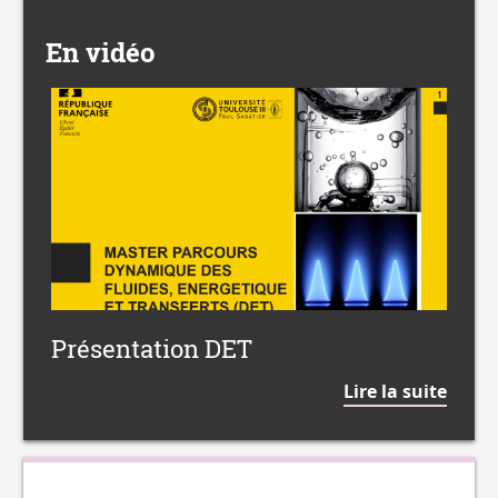
Accessible
en
En vidéo
Master
Présentation DET
DET
de
Lire la suite
la
citat