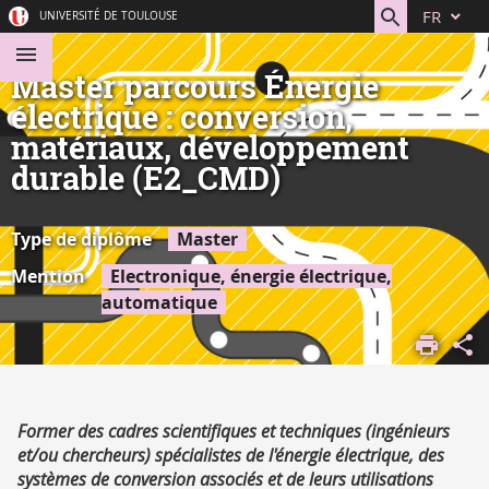
Aller
Navigation
Accès
Connexion
FR
UNIVERSITÉ DE TOULOUSE
au
directs
contenu
Master parcours Énergie
électrique : conversion,
matériaux, développement
durable (E2_CMD)
Type de diplôme
Master
Mention
Electronique, énergie électrique,
automatique
ACCUEIL
S'ORIENTER,
SE FORMER
DÉCOUVRIR
Résumé
Former des cadres scientifiques et techniques (ingénieurs
NOS
et/ou chercheurs) spécialistes de l'énergie électrique, des
FORMATIONS
systèmes de conversion associés et de leurs utilisations