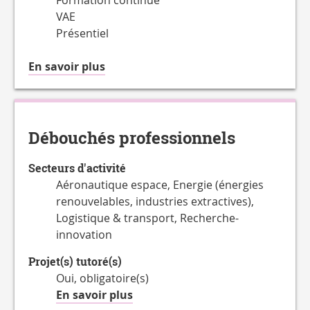
Formation continue
VAE
Présentiel
à
En savoir plus
propos
du
Accessible
en
Débouchés professionnels
Secteurs d'activité
Aéronautique espace, Energie (énergies
renouvelables, industries extractives),
Logistique & transport, Recherche-
innovation
Projet(s) tutoré(s)
Oui, obligatoire(s)
à
En savoir plus