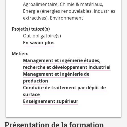
Agroalimentaire, Chimie & matériaux,
Energie (énergies renouvelables, industries
extractives), Environnement
Projet(s) tutoré(s)
Oui, obligatoire(s)
à
En savoir plus
propos
Métiers
des
Management et ingénierie études,
Projet(s)
recherche et développement industriel
tutoré(s)
Management et ingénierie de
production
Conduite de traitement par dépôt de
surface
Enseignement supérieur
Présentation de la formation