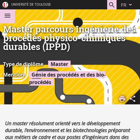
Aller
Navigation
Accès
Connexion
FR
UNIVERSITÉ DE TOULOUSE
au
directs
contenu
Master parcours Ingénierie des
procédés physico-chimiques
durables (IPPD)
Type de diplôme
Master
Mention
Génie des procédés et des bio-
procédés
ACCUEIL
S'ORIENTER,
SE FORMER
DÉCOUVRIR
Résumé
Un master résolument orienté vers le développement
NOS
durable, l'environnement et les biotechnologies préparant
FORMATIONS
aux métiers de cadre et aux postes d'ingénieurs dans des