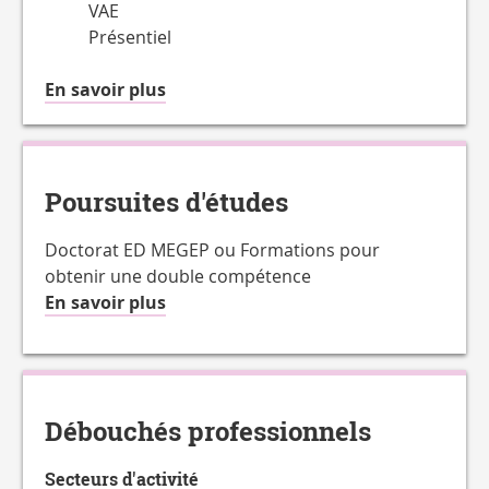
VAE
Présentiel
à
En savoir plus
propos
du
Accessible
en
Poursuites d'études
Doctorat ED MEGEP ou Formations pour
obtenir une double compétence
à
En savoir plus
propos
de
la
Charge
Débouchés professionnels
de
travail
Secteurs d'activité
hebdomadaire