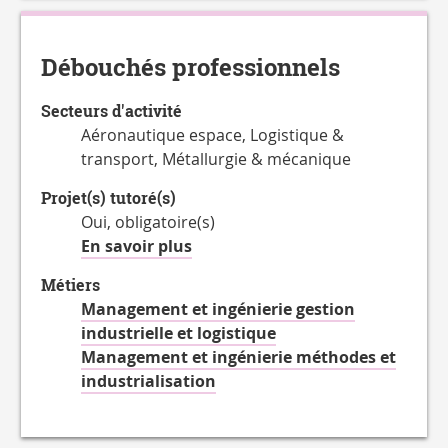
du
Accessible
en
Débouchés professionnels
Secteurs d'activité
Aéronautique espace, Logistique &
transport, Métallurgie & mécanique
Projet(s) tutoré(s)
Oui, obligatoire(s)
à
En savoir plus
propos
Métiers
des
Management et ingénierie gestion
Projet(s)
industrielle et logistique
tutoré(s)
Management et ingénierie méthodes et
industrialisation