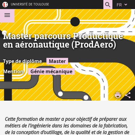
Aller
Navigation
Accès
Connexion
FR
UNIVERSITÉ DE TOULOUSE
au
directs
contenu
Master parcours Productique
en aéronautique (ProdAero)
Type de diplôme
Master
Mention
Génie mécanique
ACCUEIL
S'ORIENTER,
SE FORMER
DÉCOUVRIR
Résumé
Cette formation de master a pour objectif de préparer aux
NOS
métiers de l'ingénierie dans les domaines de la fabrication,
FORMATIONS
de la conception d'outillage, de la qualité et de la gestion de