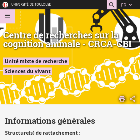
Aller
Navigation
Accès
Connexion
FR
UNIVERSITÉ DE TOULOUSE
au
directs
contenu
Centre de recherches sur la
cognition animale - CRCA-CBI
Unité mixte de recherche
Sciences du vivant
ACCUEIL
DÉCOUVRIR
LA
Informations générales
RECHERCHE
STRUCTURES
Structure(s) de rattachement :
DE