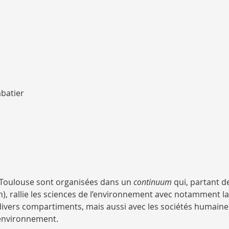
abatier
 Toulouse sont organisées dans un
continuum
qui, partant d
on), rallie les sciences de l’environnement avec notamment l
c divers compartiments, mais aussi avec les sociétés humaine
 environnement.