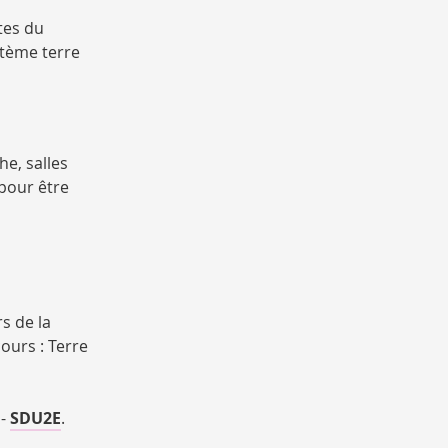
ites du
stème terre
e, salles
pour être
s de la
ours :
Terre
 -
SDU2E
.