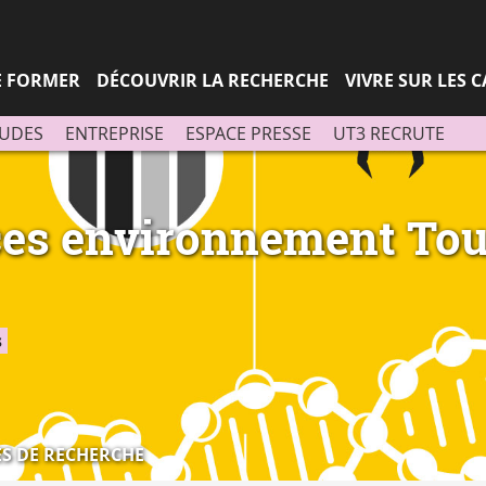
Aller
Navigation
Accès
Connexion
au
directs
contenu
SE FORMER
DÉCOUVRIR LA RECHERCHE
VIVRE SUR LES 
TUDES
ENTREPRISE
ESPACE PRESSE
UT3 RECRUTE
ces environnement Tou
s
S DE RECHERCHE