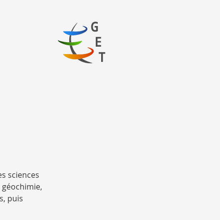
logo_Get
es sciences
a géochimie,
s, puis