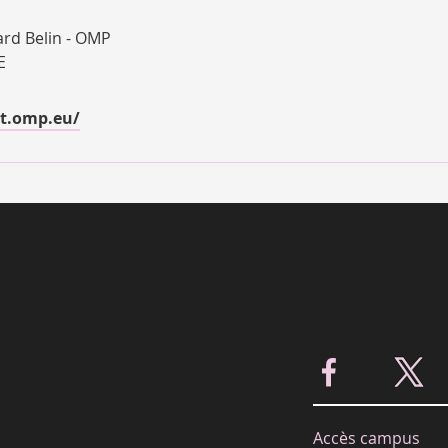
rd Belin - OMP
E
t.omp.eu/
Accès campus