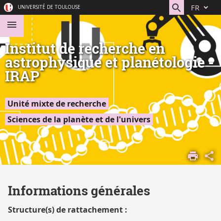
Aller
Navigation
Accès
Connexion
FR
UNIVERSITÉ DE TOULOUSE
au
directs
contenu
Institut de recherche en
astrophysique et planétologie -
IRAP
Unité mixte de recherche
Sciences de la planète et de l'univers
ACCUEIL
DÉCOUVRIR
LA
Informations générales
RECHERCHE
STRUCTURES
Structure(s) de rattachement :
DE