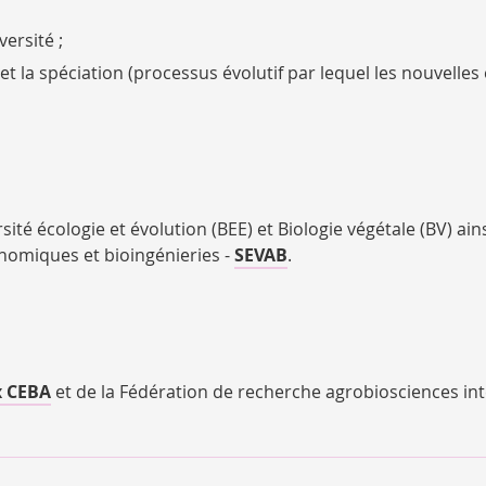
ersité ;
 et la spéciation (processus évolutif par lequel les nouvelle
ité écologie et évolution (
BEE
) et Biologie végétale (
BV
) ai
onomiques et bioingénieries -
SEVAB
.
x CEBA
et de la Fédération de recherche agrobiosciences int