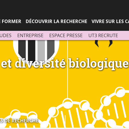
Aller
Navigation
Accès
Connexion
au
directs
contenu
SE FORMER
DÉCOUVRIR LA RECHERCHE
VIVRE SUR LES 
TUDES
ENTREPRISE
ESPACE PRESSE
UT3 RECRUTE
et diversité biologiqu
S DE RECHERCHE