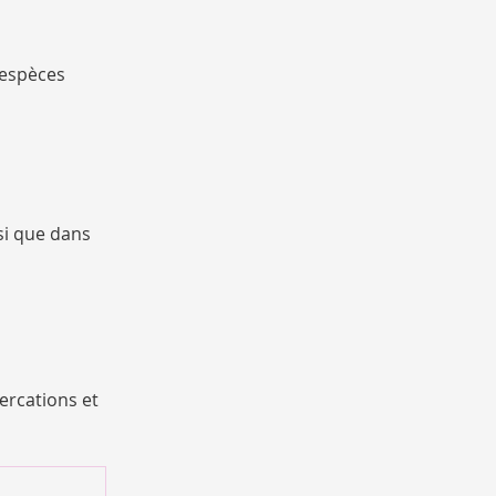
s espèces
nsi que dans
ercations et