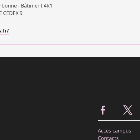
rbonne - Bâtiment 4R1
 CEDEX 9
.fr/
Accès campus
Contacts