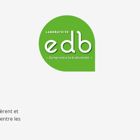
logo_EDB
èrent et
entre les