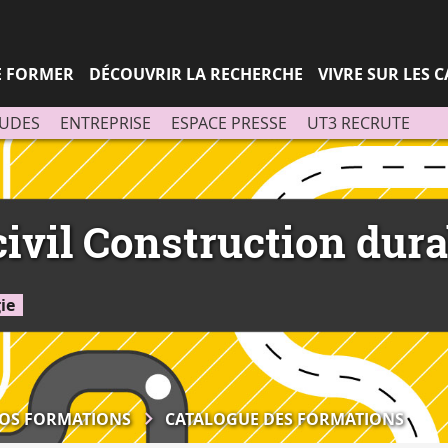
Aller
Navigation
Accès
Connexion
au
directs
contenu
SE FORMER
DÉCOUVRIR LA RECHERCHE
VIVRE SUR LES 
TUDES
ENTREPRISE
ESPACE PRESSE
UT3 RECRUTE
civil Construction dura
ie
OS FORMATIONS
CATALOGUE DES FORMATIONS