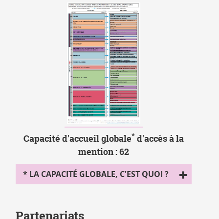
Vignette
*
Capacité d'accueil globale
d'accès à la
SCHEMA
mention : 62
ARTICULATION
LICENCES
* LA CAPACITÉ GLOBALE, C'EST QUOI ?
MASTERS
Partenariats